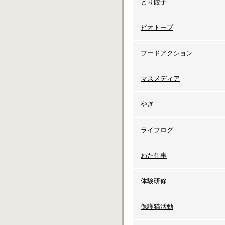
とり餃子
ビオトープ
フードアクション
マスメディア
やぎ
ライフログ
わた仕事
体験研修
保護猫活動