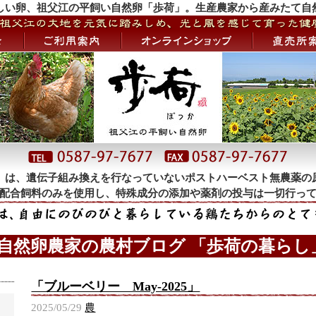
しい卵、祖父江の平飼い自然卵「歩荷」。生産農家から産みたて自
」は、遺伝子組み換えを行なっていないポストハーベスト無農薬の
配合飼料のみを使用し、特殊成分の添加や薬剤の投与は一切行っ
 自然卵農家の農村ブログ 「歩荷の暮らし」
「ブルーベリー May-2025」
2025/05/29
農