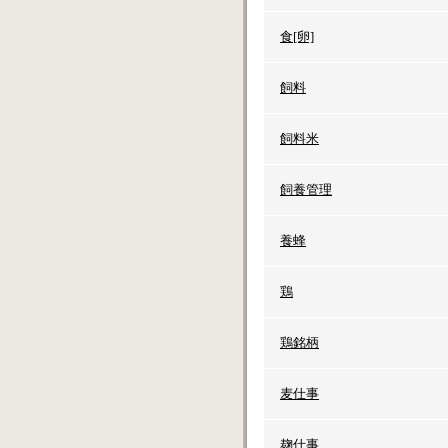
食[卵]
飼料
飼料米
飼養管理
養蜂
鶏
鶏銘柄
麦仕事
麹仕事