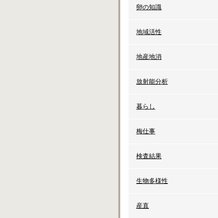
卵の知識
地域活性
地産地消
放射能分析
暮らし
梅仕事
検査結果
生物多様性
産直