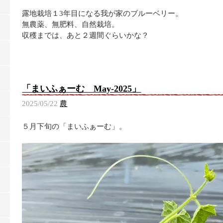
露地栽培１3年目になる我が家のブルーベリー。
無農薬、無肥料、自然栽培。
収穫までは、あと２週間ぐらいかな？
「まいふぁーむ May-2025」
2025/05/22
農
５月下旬の「まいふぁーむ」。