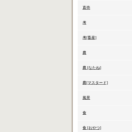
直売
考
考[畜産]
農
農 [なたね]
農[マスタード]
風景
食
食 [おやつ]