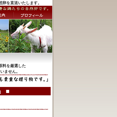
然卵を直送いたします。
原料を厳選した
ていません。
 ■