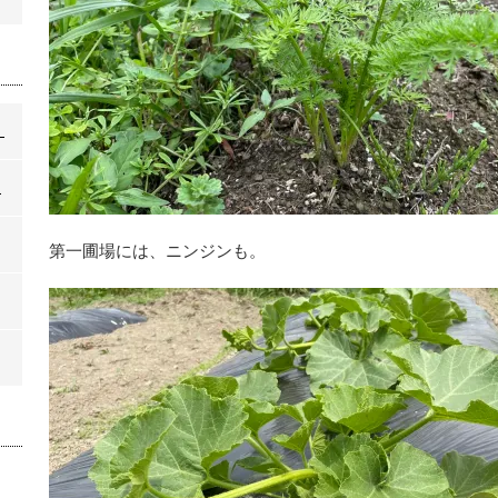
」
」
第一圃場には、ニンジンも。