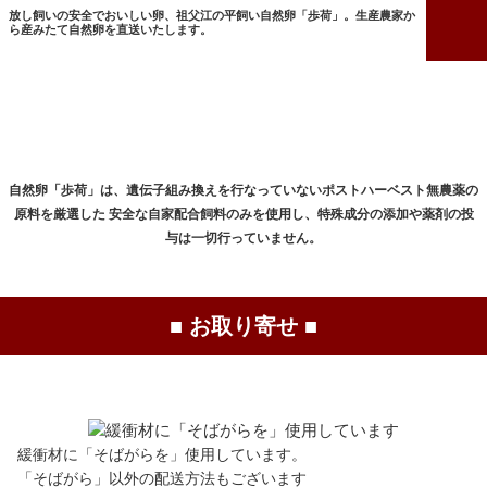
放し飼いの安全でおいしい卵、祖父江の平飼い自然卵「歩荷」。生産農家か
ら産みたて自然卵を直送いたします。
自然卵「歩荷」は、遺伝子組み換えを行なっていないポストハーベスト無農薬の
原料を厳選した
安全な自家配合飼料のみを使用し、特殊成分の添加や薬剤の投
与は一切行っていません。
■ お取り寄せ ■
緩衝材に「そばがらを」使用しています。
「そばがら」以外の配送方法もございます