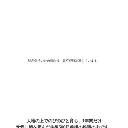
鮮度保持のため精肉後、真空即時冷凍しています。
大地の上でのびのびと育ち、1年間だけ
元気に卵を産んだ生後500日前後の雌鶏の肉です。