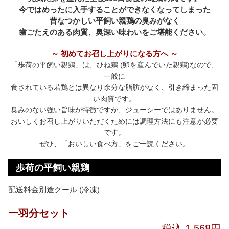
今ではめったに入手することができなくなってしまった
昔なつかしい平飼い親鶏の臭みがなく
歯ごたえのある肉質、奥深い味わいをご堪能ください。
～ 初めてお召し上がりになる方へ ～
「歩荷の平飼い親鶏」は、ひね鶏 (卵を産んでいた親鶏)なので、
一般に
食されている若鶏とは異なり余分な脂肪がなく、引き締まった固
い肉質です。
臭みのない強い旨味が特徴ですが、ジューシーではありません。
おいしくお召し上がりいただくためには調理方法にも注意が必要
です。
ぜひ、「おいしい食べ方」をご一読ください。
歩荷の平飼い親鶏
配送料金別途クール (冷凍)
一羽分セット
税込 1,568円