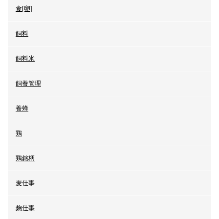
食[卵]
飼料
飼料米
飼養管理
養蜂
鶏
鶏銘柄
麦仕事
麹仕事