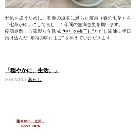
邪気を祓うために、初春の滋養に満ちた若菜（春の七草）を
「七草がゆ」にして食し、１年間の無病息災を願います。
疫病退散！自家製八年熟成
“申年の梅干し”
と
だし醤油に半日
漬け込んだ “歩荷の味たまご” を添えていただきます。
「穏やかに、生活。」
2026/01/01
暮らし