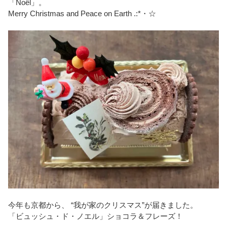
「Noël」。
Merry Christmas and Peace on Earth .:*・☆
今年も
京都から、
“
我が家のクリスマス
”
が届きました。
「ビュッシュ・ド・ノエル」ショコラ＆フレーズ！