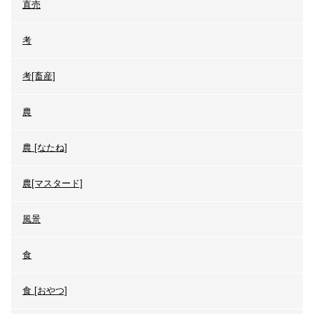
直売
考
考[畜産]
農
農 [なたね]
農[マスタード]
風景
食
食 [おやつ]