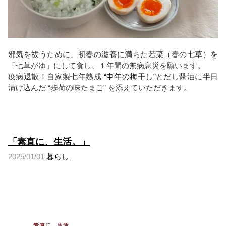
邪気を祓うために、初春の滋養に満ちた若菜（春の七草）を
「七草がゆ」にして食し、１年間の無病息災を願います。
疫病退散！自家製七年熟成
“申年の梅干し”
と
だし醤油に半日
漬け込んだ “歩荷の味たまご” を添えていただきます。
「素直に、生活。」
2025/01/01
暮らし