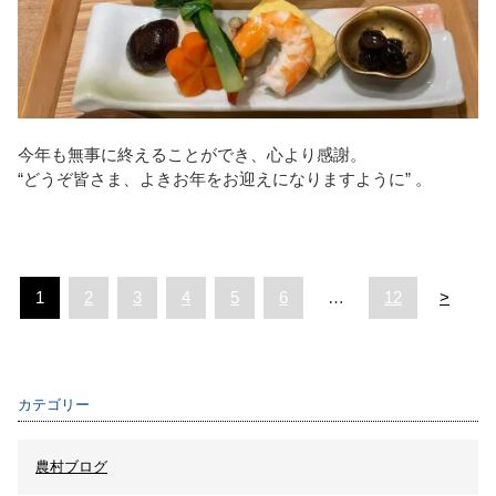
今年も無事に終えることができ、心より感謝。
“どうぞ皆さま、よきお年をお迎えになりますように” 。
1
2
3
4
5
6
…
12
>
カテゴリー
農村ブログ