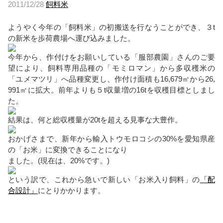
2011/12/28
飼料米
ようやく今年の「飼料米」の初搬送を行なうことができ、３t
の新米を歩荷農場へ運び込みました。
今年から、作付けをお願いしている「服部農園」さんのご要
望により、飼料専用品種の「モミロマン」から多収穫米の
「ユメマツリ」へ品種変更し、作付け面積も16,679㎡から26,
991㎡に拡大。前年よりも５t収量増の16tを収穫目標としまし
た。
結果は、何と総収穫量が20tを超える見事な大豊作。
おかげさまで、新年から輸入トウモロコシの30%を愛知県産
の「お米」に変換できることになり
ました。(現在は、20%です。)
という訳で、これから急いで新しい「お米入り飼料」の
「配
合設計」
にとりかかります。