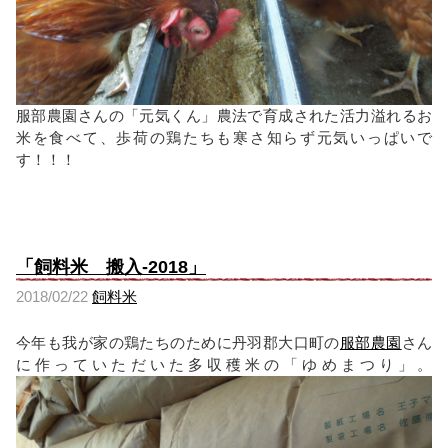
服部農園さんの「元気くん」農法で育成された活力溢れるお
米を食べて、歩荷の鶏たちも寒さ知らず元気いっぱいで
す！！！
「飼料米 搬入-2018」
2018/02/22
飼料米
今年も我が家の鶏たちのために丹羽郡大口町の
服部農園
さん
に作っていただいた多収穫米の「ゆめまつり」。