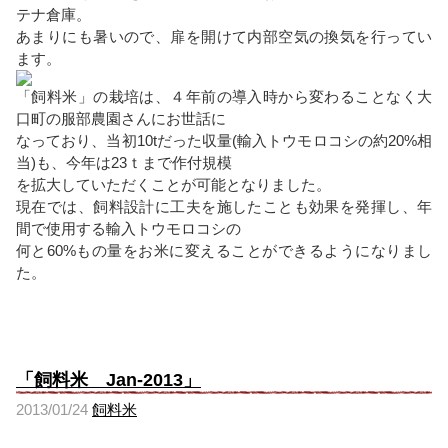
テナ倉庫。
あまりにも暑いので、扉を開けて内部空気の換気を行ってい
ます。
「飼料米」の栽培は、４年前の導入時から変わることなく大
口町の服部農園さんにお世話に
なっており、当初10tだった収量(輸入トウモロコシの約20%相
当)も、今年は23ｔまで作付規模
を拡大していただくことが可能となりました。
現在では、飼料設計に工夫を施したことも効果を発揮し、年
間で使用する輸入トウモロコシの
何と60%もの量をお米に変えることができるようになりまし
た。
「飼料米 Jan-2013」
2013/01/24
飼料米