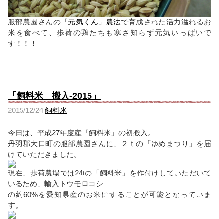
服部農園さんの
「元気くん」農法
で育成された活力溢れるお
米を食べて、歩荷の鶏たちも寒さ知らず元気いっぱいで
す！！！
「飼料米 搬入-2015」
2015/12/24
飼料米
今日は、平成27年度産「飼料米」の初搬入。
丹羽郡大口町の服部農園さんに、２ｔの「ゆめまつり」を届
けていただきました。
現在、歩荷農場では24tの「飼料米」を作付けしていただいて
いるため、輸入トウモロコシ
の約60%を愛知県産のお米にすることが可能となっていま
す。