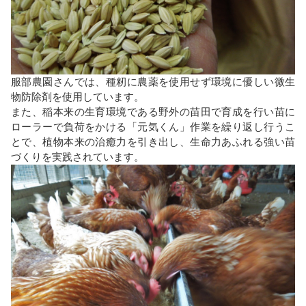
服部農園さんでは、種籾に農薬を使用せず環境に優しい微生
物防除剤を使用しています。
また、稲本来の生育環境である野外の苗田で育成を行い苗に
ローラーで負荷をかける「元気くん」作業を繰り返し行うこ
とで、植物本来の治癒力を引き出し、生命力あふれる強い苗
づくりを実践されています。