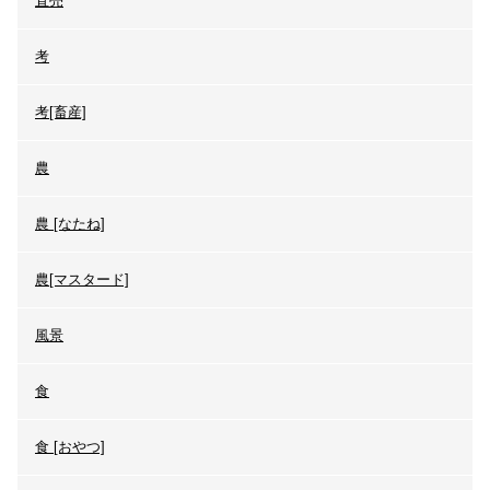
直売
考
考[畜産]
農
農 [なたね]
農[マスタード]
風景
食
食 [おやつ]