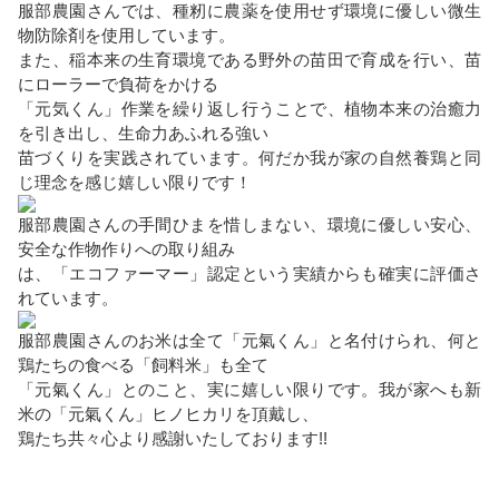
服部農園さんでは、種籾に農薬を使用せず環境に優しい微生
物防除剤を使用しています。
また、稲本来の生育環境である野外の苗田で育成を行い、苗
にローラーで負荷をかける
「元気くん」作業を繰り返し行うことで、植物本来の治癒力
を引き出し、生命力あふれる強い
苗づくりを実践されています。何だか我が家の自然養鶏と同
じ理念を感じ嬉しい限りです！
服部農園さんの手間ひまを惜しまない、環境に優しい安心、
安全な作物作りへの取り組み
は、「エコファーマー」認定という実績からも確実に評価さ
れています。
服部農園さんのお米は全て「元氣くん」と名付けられ、何と
鶏たちの食べる「飼料米」も全て
「元氣くん」とのこと、実に嬉しい限りです。我が家へも新
米の「元氣くん」ヒノヒカリを頂戴し、
鶏たち共々心より感謝いたしております!!