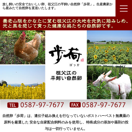
放し飼いの安全でおいしい卵、祖父江の平飼い自然卵「歩荷」。生産農家か
ら産みたて自然卵を直送いたします。
自然卵「歩荷」は、遺伝子組み換えを行なっていないポストハーベスト無農薬の
原料を厳選した
安全な自家配合飼料のみを使用し、特殊成分の添加や薬剤の投
与は一切行っていません。