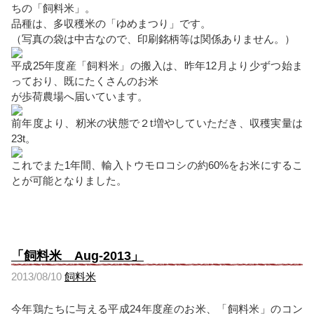
ちの「飼料米」。
品種は、多収穫米の「ゆめまつり」です。
（写真の袋は中古なので、印刷銘柄等は関係ありません。）
平成25年度産「飼料米」の搬入は、昨年12月より少ずつ始ま
っており、既にたくさんのお米
が歩荷農場へ届いています。
前年度より、籾米の状態で２t増やしていただき、収穫実量は
23t。
これでまた1年間、輸入トウモロコシの約60%をお米にするこ
とが可能となりました。
「飼料米 Aug-2013」
2013/08/10
飼料米
今年鶏たちに与える平成24年度産のお米、「飼料米」のコン