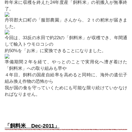
昨年末に収穫を終えた24年度産「飼料米」の初搬入が無事終
了。
丹羽郡大口町の「服部農園」さんから、２ｔの籾米が届きま
した。
今回は、33反の水田で約22tの「飼料米」が収穫でき、年間通
して輸入トウモロコシの
約50%を「お米」に変換できることになりました。
準備期間２年を経て、やっとのことで実用化へ漕ぎ着けた
「飼料米」への取り組みも早や
４年目。飼料の国産自給率を高めると同時に、海外の遺伝子
組み換え作物の恐怖から
我が国の食を守っていくためにも可能な限り続けていかなけ
ればなりません。
「飼料米 Dec-2011」