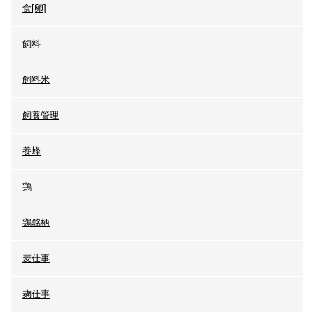
食[卵]
飼料
飼料米
飼養管理
養蜂
鶏
鶏銘柄
麦仕事
麹仕事