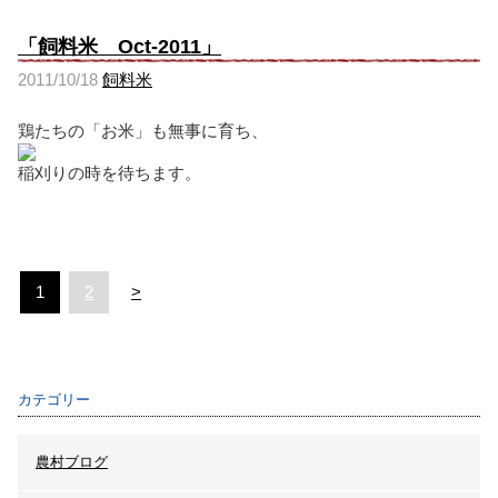
「飼料米 Oct-2011」
2011/10/18
飼料米
鶏たちの「お米」も無事に育ち、
稲刈りの時を待ちます。
1
2
>
カテゴリー
農村ブログ