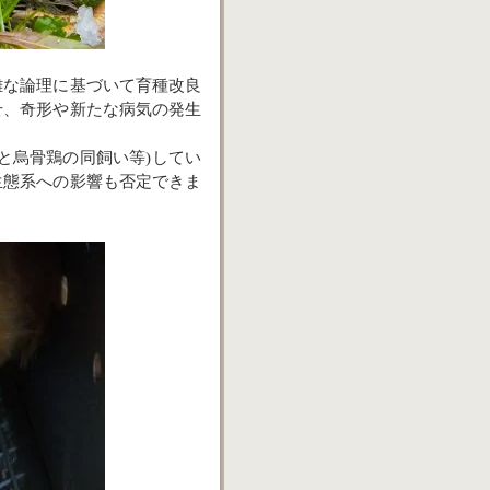
雑な論理に基づいて育種改良
せ、奇形や新たな病気の発生
と烏骨鶏の同飼い等
)
してい
生態系への影響も否定できま