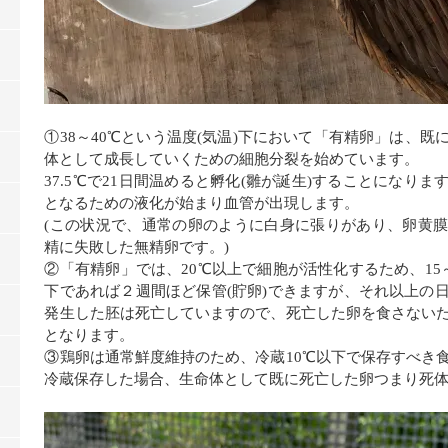
①38～40℃という温度(気温)下において「有精卵」は、
体として成長していくための細胞分裂を始めています。
37.5
℃で
21
日間温めると孵化
(
雛が誕生
)
することになりま
となるための液化が始まり血管が出現します。
(この状況で、通常の卵のように白身に張りがあり、卵黄
精に失敗した無精卵です。)
②「有精卵」では、
20
℃以上で細胞が活性化するため、
15
下であれば２週間ほど保管
(
貯卵
)
できますが、それ以上の
発生した胚は死亡していますので、死亡した卵を食さない
となります。
③鶏卵は通常鮮度維持のため、冷蔵
10
℃以下で保存すべき
冷蔵保存した場合、生命体として既に死亡した卵つまり死