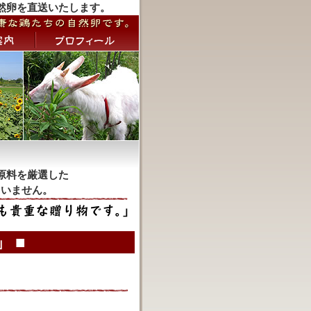
然卵を直送いたします。
原料を厳選した
ていません。
 ■