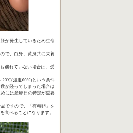
既に胚が発生しているため生命
すので、白身、黄身共に栄養
膜も崩れていない場合は、受
～
20
℃
(
湿度
60%)
という条件
日数が経ってしまった場合は
ためには産卵日の特定が重要
食品ですので、「有精卵」を
体を食べることになります。