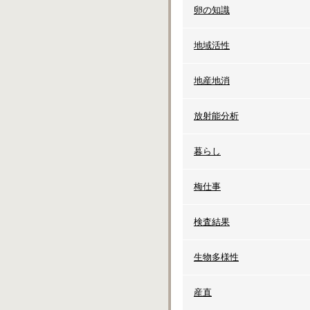
卵の知識
地域活性
地産地消
放射能分析
暮らし
梅仕事
検査結果
生物多様性
産直