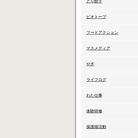
とり餃子
ビオトープ
フードアクション
マスメディア
やぎ
ライフログ
わた仕事
体験研修
保護猫活動