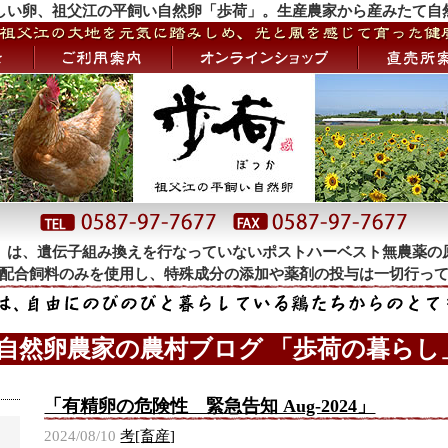
しい卵、祖父江の平飼い自然卵「歩荷」。生産農家から産みたて自
」は、遺伝子組み換えを行なっていないポストハーベスト無農薬の
配合飼料のみを使用し、特殊成分の添加や薬剤の投与は一切行っ
 自然卵農家の農村ブログ 「歩荷の暮らし」
「有精卵の危険性 緊急告知 Aug-2024」
2024/08/10
考[畜産]