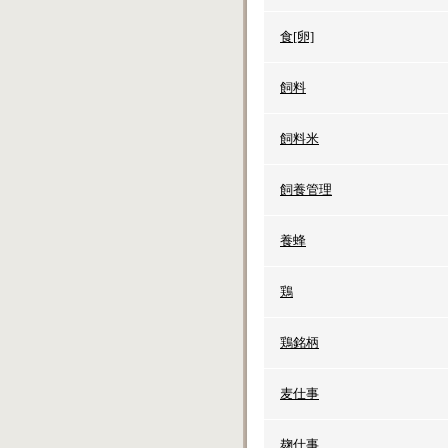
食[卵]
飼料
飼料米
飼養管理
養蜂
鶏
鶏銘柄
麦仕事
麹仕事