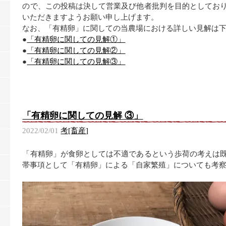
ので、この投稿は決して営業及び他者批判を目的としてお
いただきますようお願い申し上げます。
なお、「有精卵」に関しての当農場における詳しい見解は
●
「有精卵に関しての見解①」
●
「有精卵に関しての見解②」
●
「有精卵に関しての見解③」
「有精卵に関しての見解 ③」
2022/02/01
考[畜産]
「有精卵」が食卵としては不適であるという歩荷の考えは
帯事項として「有精卵」による「自家繁殖」についても考