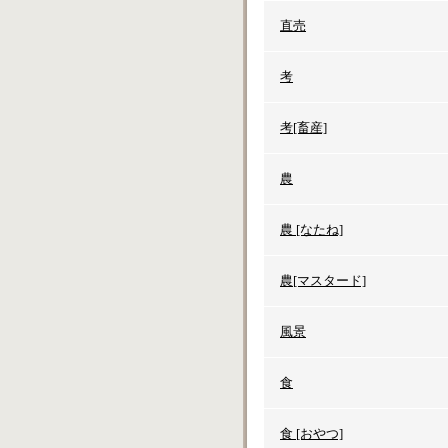
直売
考
考[畜産]
農
農 [なたね]
農[マスタード]
風景
食
食 [おやつ]