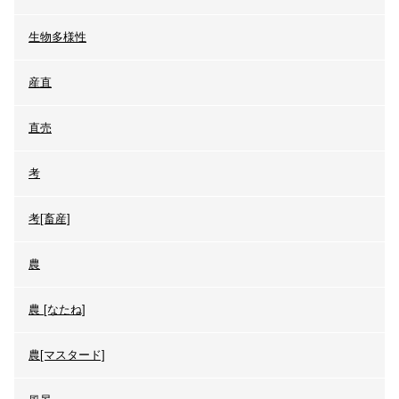
生物多様性
産直
直売
考
考[畜産]
農
農 [なたね]
農[マスタード]