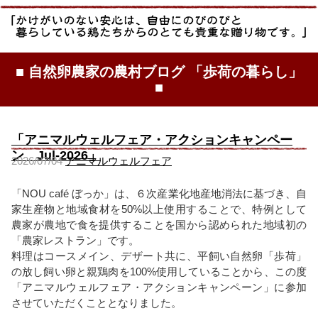
■ 自然卵農家の農村ブログ 「歩荷の暮らし」
■
「アニマルウェルフェア・アクションキャンペー
ン Jul-2026」
2026/07/04
アニマルウェルフェア
「NOU café ぼっか」は、６次産業化地産地消法に基づき、自
家生産物と地域食材を50%以上使用することで、特例として
農家が農地で食を提供することを国から認められた地域初の
「農家レストラン」です。
料理はコースメイン、デザート共に、平飼い自然卵「歩荷」
の放し飼い卵と親鶏肉を100%使用していることから、この度
「アニマルウェルフェア・アクションキャンペーン」に参加
させていただくこととなりました。