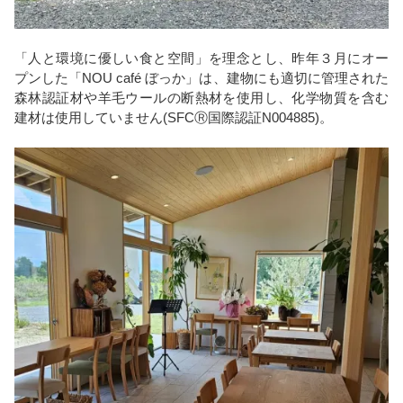
「人と環境に優しい食と空間」を理念とし、昨年３月にオー
プンした「NOU café ぼっか」は、建物にも適切に管理された
森林認証材や羊毛ウールの断熱材を使用し、化学物質を含む
建材は使用していません(SFCⓇ国際認証N004885)。