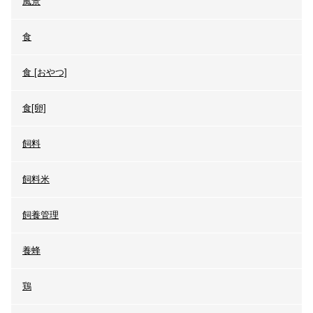
風景
食
食 [おやつ]
食[卵]
飼料
飼料米
飼養管理
養蜂
鶏