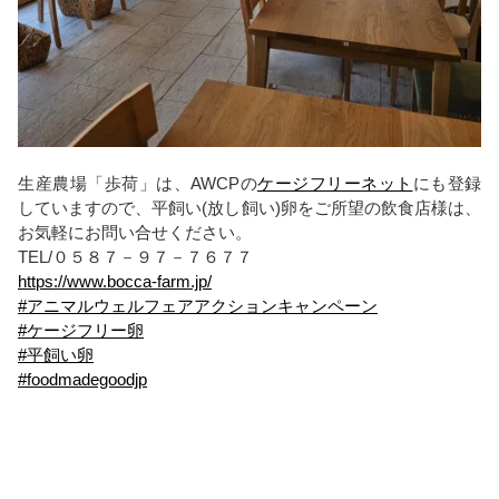
生産農場「歩荷」は、AWCPの
ケージフリーネット
にも登録
していますので、平飼い(放し飼い)卵をご所望の飲食店様は、
お気軽にお問い合せください。
TEL/０５８７－９７－７６７７
https://www.bocca-farm.jp/
#アニマルウェルフェアアクションキャンペーン
#ケージフリー卵
#平飼い卵
#foodmadegoodjp