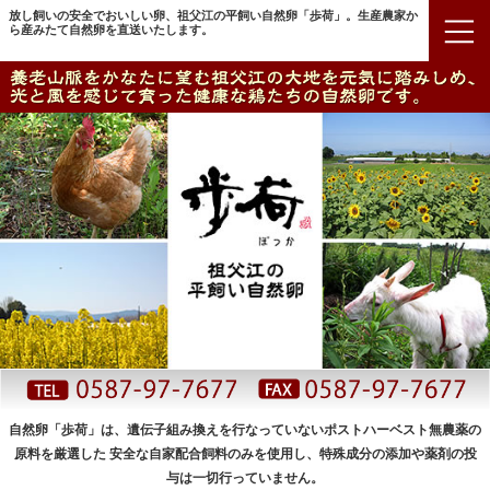
放し飼いの安全でおいしい卵、祖父江の平飼い自然卵「歩荷」。生産農家か
ら産みたて自然卵を直送いたします。
自然卵「歩荷」は、遺伝子組み換えを行なっていないポストハーベスト無農薬の
原料を厳選した
安全な自家配合飼料のみを使用し、特殊成分の添加や薬剤の投
与は一切行っていません。