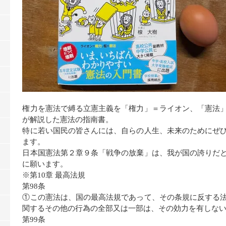
権力を憲法で縛る立憲主義を「権力」＝ライオン、「憲法
が解説した憲法の指南書。
特に若い国民の皆さんには、自らの人生、未来のためにぜ
ます。
日本国憲法第２章９条「戦争の放棄」は、我が国の誇りだ
に願います。
※第10章 最高法規
第98条
①この憲法は、国の最高法規であって、その条規に反する
関するその他の行為の全部又は一部は、その効力を有しな
第99条