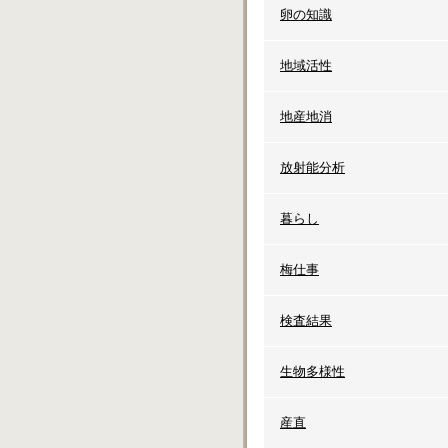
卵の知識
地域活性
地産地消
放射能分析
暮らし
梅仕事
検査結果
生物多様性
産直