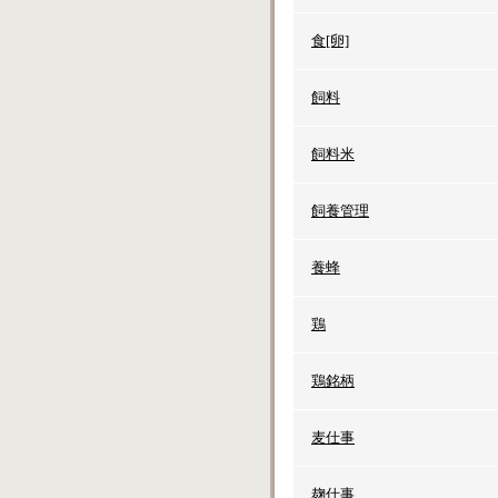
食[卵]
飼料
飼料米
飼養管理
養蜂
鶏
鶏銘柄
麦仕事
麹仕事