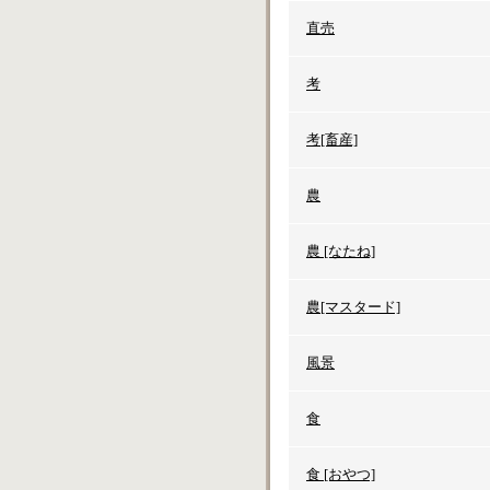
直売
考
考[畜産]
農
農 [なたね]
農[マスタード]
風景
食
食 [おやつ]