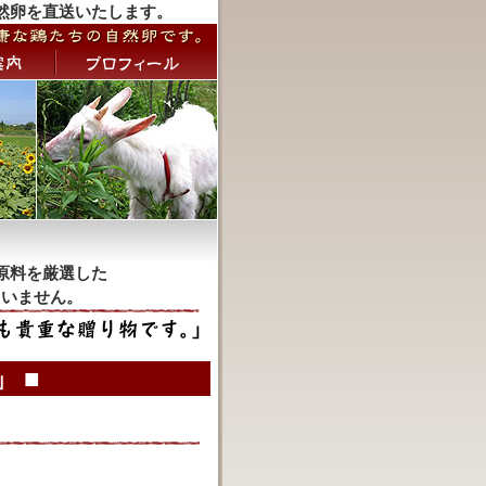
然卵を直送いたします。
原料を厳選した
ていません。
 ■