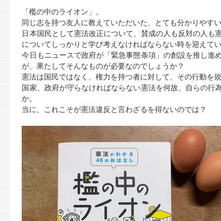
「檻の中のライオン」。
同じ志を持つ友人に教えていただいた、とても分かりやす
日本国民として憲法改正について、賛成の人も反対の人も
についてしっかりと学び考えなければならない時を迎えて
今日もニュースで政府が「緊急事態条項」の創設を推し進
が、果たしてそんなものが必要なのでしょうか？
憲法は国民ではなく、権力を持つ者に対して、その行動を
国家、政府が守らなければならない憲法を何故、自らの行
か。
当に、これこそが憲法違反と言わざるを得ないのでは？