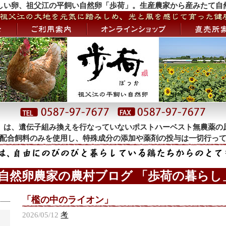
しい卵、祖父江の平飼い自然卵「歩荷」。生産農家から産みたて自
」は、遺伝子組み換えを行なっていないポストハーベスト無農薬の
配合飼料のみを使用し、特殊成分の添加や薬剤の投与は一切行っ
 自然卵農家の農村ブログ 「歩荷の暮らし」
「檻の中のライオン」
2026/05/12
考