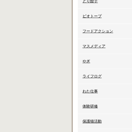
とり餃子
ビオトープ
フードアクション
マスメディア
やぎ
ライフログ
わた仕事
体験研修
保護猫活動