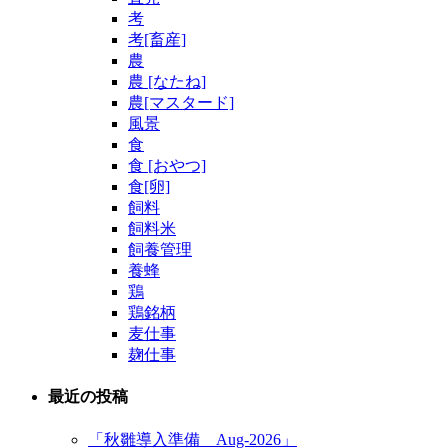
考
考[畜産]
農
農 [なたね]
農[マスタード]
風景
食
食 [おやつ]
食[卵]
飼料
飼料米
飼養管理
養蜂
鶏
鶏銘柄
麦仕事
麹仕事
最近の投稿
「秋雛導入準備 Aug-2026」