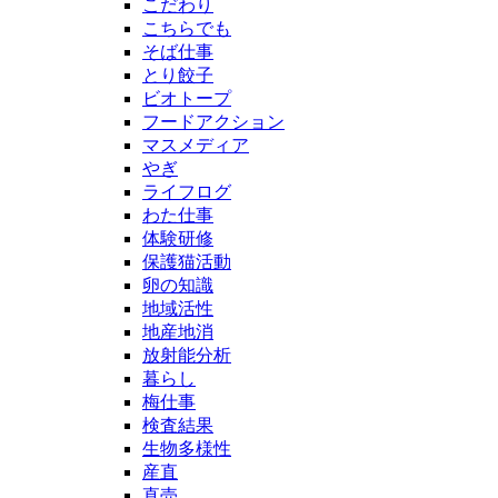
こだわり
こちらでも
そば仕事
とり餃子
ビオトープ
フードアクション
マスメディア
やぎ
ライフログ
わた仕事
体験研修
保護猫活動
卵の知識
地域活性
地産地消
放射能分析
暮らし
梅仕事
検査結果
生物多様性
産直
直売