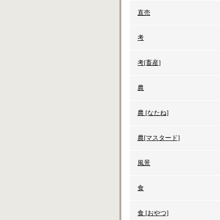
直売
考
考[畜産]
農
農 [なたね]
農[マスタード]
風景
食
食 [おやつ]