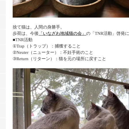
捨て猫は、人間の身勝手。
歩荷は、今後
「いなざわ地域猫の会」
の「
TNR活動」啓発
■TNR活動
①Trap（トラップ）：捕獲すること
②Neuter（ニューター）：不妊手術のこと
③Return（リターン）：猫を元の場所に戻すこと