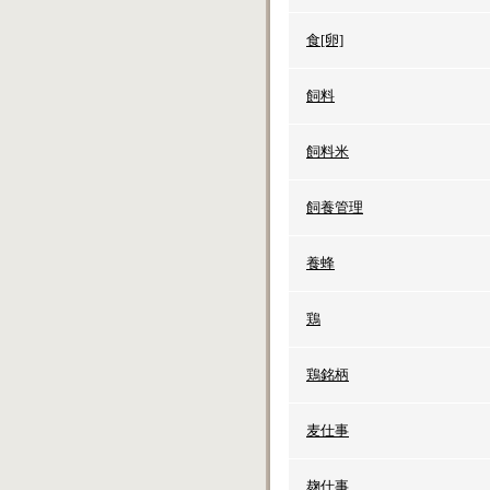
食[卵]
飼料
飼料米
飼養管理
養蜂
鶏
鶏銘柄
麦仕事
麹仕事