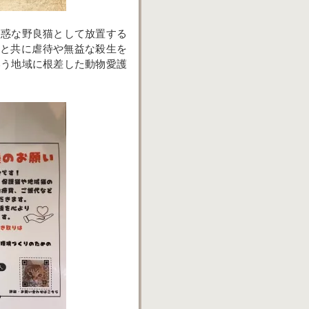
迷惑な野良猫として放置する
すと共に虐待や無益な殺生を
いう地域に根差した動物愛護