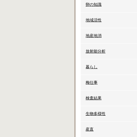
卵の知識
地域活性
地産地消
放射能分析
暮らし
梅仕事
検査結果
生物多様性
産直