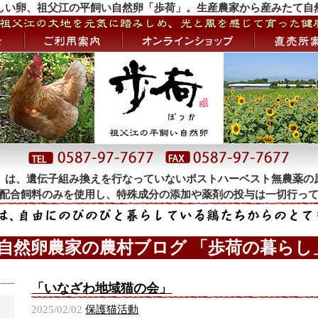
しい卵、祖父江の平飼い自然卵「歩荷」。生産農家から産みたて自
」は、遺伝子組み換えを行なっていないポストハーベスト無農薬の
配合飼料のみを使用し、特殊成分の添加や薬剤の投与は一切行っ
 自然卵農家の農村ブログ 「歩荷の暮らし」
「いなざわ地域猫の会」
2025/02/02
保護猫活動