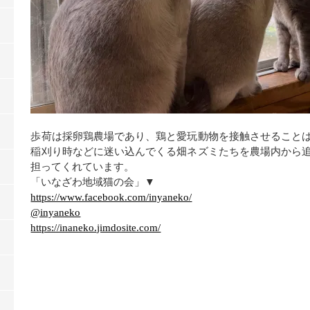
歩荷は採卵鶏農場であり、鶏と愛玩動物を接触させること
稲刈り時などに迷い込んでくる畑ネズミたちを農場内から
担ってくれています。
「いなざわ地域猫の会」▼
https://www.facebook.com/inyaneko/
@inyaneko
https://inaneko.jimdosite.com/