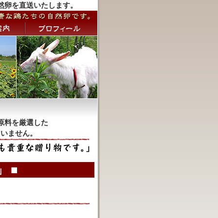
然卵を直送いたします。
原料を厳選した
ていません。
 ■