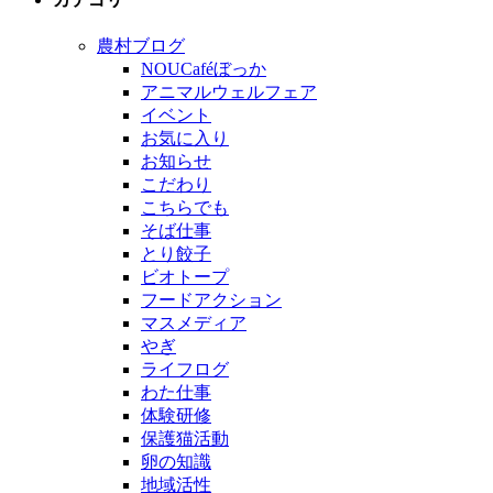
農村ブログ
NOUCaféぼっか
アニマルウェルフェア
イベント
お気に入り
お知らせ
こだわり
こちらでも
そば仕事
とり餃子
ビオトープ
フードアクション
マスメディア
やぎ
ライフログ
わた仕事
体験研修
保護猫活動
卵の知識
地域活性