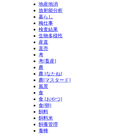
地産地消
放射能分析
暮らし
梅仕事
検査結果
生物多様性
産直
直売
考
考[畜産]
農
農 [なたね]
農[マスタード]
風景
食
食 [おやつ]
食[卵]
飼料
飼料米
飼養管理
養蜂