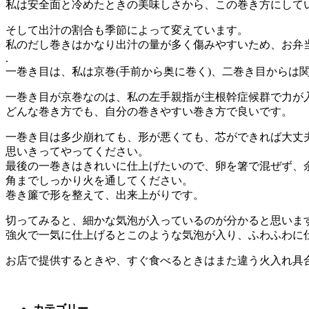
私は安全面と冷めたときの美味しさから、この巻き方にして
そして出汁の割合も季節によって変えています。
私のだし巻きはかなり出汁の量が多く傷みやすいため、お弁
.
一巻き目は、私は京巻(手前から奥に巻く)、二巻き目からは関
一巻き目が京巻なのは、私の左手親指が主根幹症候群で力が入
どんな巻き方でも、自分の巻きやすい巻き方で良いです。
一巻き目は多少崩れても、形が悪くても、芯ができれば大丈
思いきってやってください。
最後の一巻きはきれいに仕上げたいので、卵を箸で混ぜず、
角までしっかり火を通してください。
巻き簾で形を整えて、出来上がりです。
切ってみると、細かな気泡が入っているのが分かると思いま
強火で一気に仕上げるとこのような気泡が入り、ふわふわに
お店で提供するときや、すぐ食べるときはまた違う火入れ具
カテゴリー