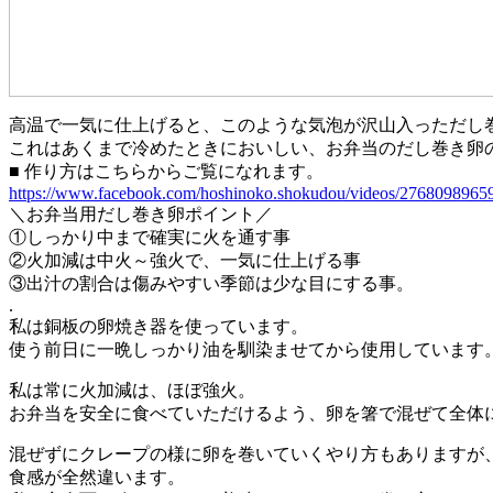
高温で一気に仕上げると、このような気泡が沢山入っただし
これはあくまで冷めたときにおいしい、お弁当のだし巻き卵
■ 作り方はこちらからご覧になれます。
https://www.facebook.com/hoshinoko.shokudou/videos/2768098965
＼お弁当用だし巻き卵ポイント／
①しっかり中まで確実に火を通す事
②火加減は中火～強火で、一気に仕上げる事
③出汁の割合は傷みやすい季節は少な目にする事。
.
私は銅板の卵焼き器を使っています。
使う前日に一晩しっかり油を馴染ませてから使用しています
私は常に火加減は、ほぼ強火。
お弁当を安全に食べていただけるよう、卵を箸で混ぜて全体
混ぜずにクレープの様に卵を巻いていくやり方もありますが
食感が全然違います。