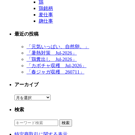
鶏
鶏銘柄
麦仕事
麹仕事
最近の投稿
「元気いっぱい、自然卵。」
「暑熱対策 Jul-2026」
「鶏糞出し Jul-2026」
「カボチャ収穫 Jul-2026」
「春ジャガ収穫 260711」
アーカイブ
ア
ー
検索
カ
イ
ブ
特定商取引に関する表示