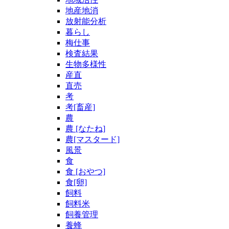
地産地消
放射能分析
暮らし
梅仕事
検査結果
生物多様性
産直
直売
考
考[畜産]
農
農 [なたね]
農[マスタード]
風景
食
食 [おやつ]
食[卵]
飼料
飼料米
飼養管理
養蜂