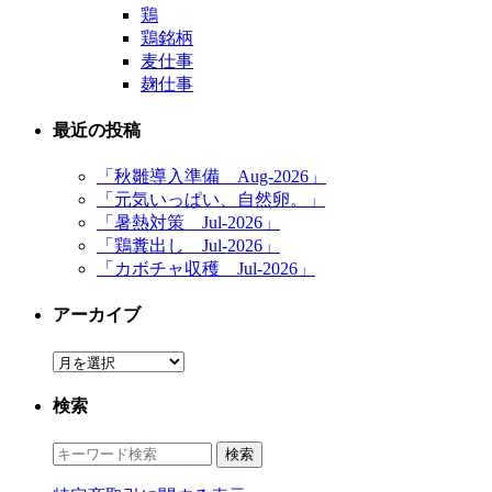
鶏
鶏銘柄
麦仕事
麹仕事
最近の投稿
「秋雛導入準備 Aug-2026」
「元気いっぱい、自然卵。」
「暑熱対策 Jul-2026」
「鶏糞出し Jul-2026」
「カボチャ収穫 Jul-2026」
アーカイブ
ア
ー
検索
カ
イ
ブ