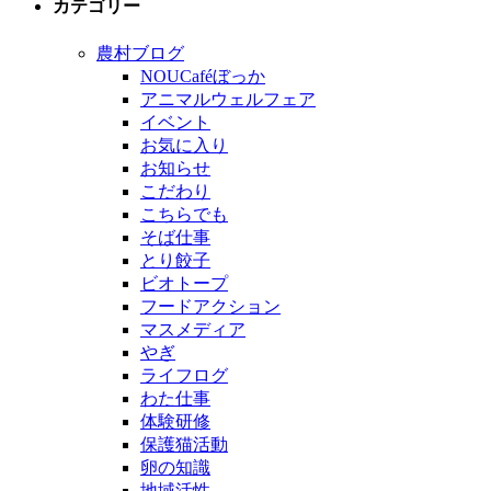
カテゴリー
農村ブログ
NOUCaféぼっか
アニマルウェルフェア
イベント
お気に入り
お知らせ
こだわり
こちらでも
そば仕事
とり餃子
ビオトープ
フードアクション
マスメディア
やぎ
ライフログ
わた仕事
体験研修
保護猫活動
卵の知識
地域活性