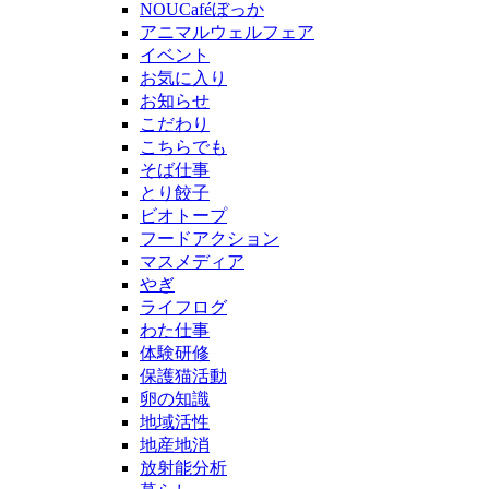
NOUCaféぼっか
アニマルウェルフェア
イベント
お気に入り
お知らせ
こだわり
こちらでも
そば仕事
とり餃子
ビオトープ
フードアクション
マスメディア
やぎ
ライフログ
わた仕事
体験研修
保護猫活動
卵の知識
地域活性
地産地消
放射能分析