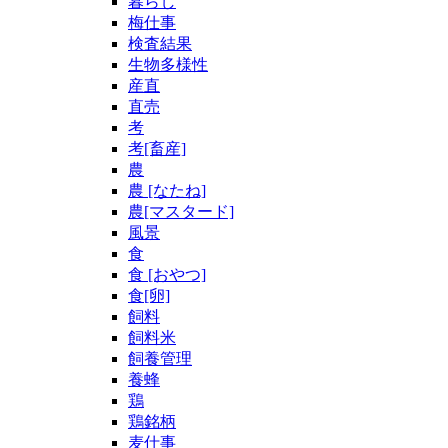
暮らし
梅仕事
検査結果
生物多様性
産直
直売
考
考[畜産]
農
農 [なたね]
農[マスタード]
風景
食
食 [おやつ]
食[卵]
飼料
飼料米
飼養管理
養蜂
鶏
鶏銘柄
麦仕事