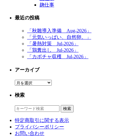
麹仕事
最近の投稿
「秋雛導入準備 Aug-2026」
「元気いっぱい、自然卵。」
「暑熱対策 Jul-2026」
「鶏糞出し Jul-2026」
「カボチャ収穫 Jul-2026」
アーカイブ
ア
ー
検索
カ
イ
ブ
特定商取引に関する表示
プライバシーポリシー
お問い合わせ