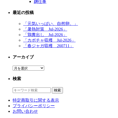
麹仕事
最近の投稿
「元気いっぱい、自然卵。」
「暑熱対策 Jul-2026」
「鶏糞出し Jul-2026」
「カボチャ収穫 Jul-2026」
「春ジャガ収穫 260711」
アーカイブ
ア
ー
検索
カ
イ
ブ
特定商取引に関する表示
プライバシーポリシー
お問い合わせ