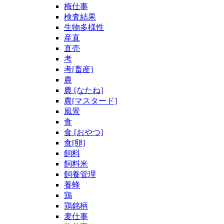
梅仕事
検査結果
生物多様性
産直
直売
考
考[畜産]
農
農 [なたね]
農[マスタード]
風景
食
食 [おやつ]
食[卵]
飼料
飼料米
飼養管理
養蜂
鶏
鶏銘柄
麦仕事