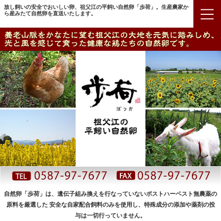
放し飼いの安全でおいしい卵、祖父江の平飼い自然卵「歩荷」。生産農家か
ら産みたて自然卵を直送いたします。
自然卵「歩荷」は、遺伝子組み換えを行なっていないポストハーベスト無農薬の
原料を厳選した
安全な自家配合飼料のみを使用し、特殊成分の添加や薬剤の投
与は一切行っていません。