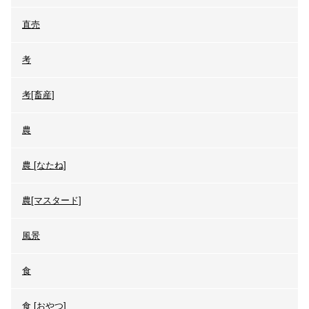
直売
考
考[畜産]
農
農 [なたね]
農[マスタード]
風景
食
食 [おやつ]