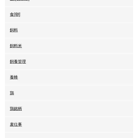
食[卵]
飼料
飼料米
飼養管理
養蜂
鶏
鶏銘柄
麦仕事