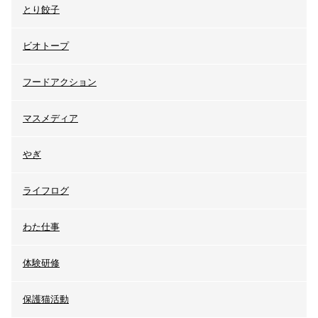
とり餃子
ビオトープ
フードアクション
マスメディア
やぎ
ライフログ
わた仕事
体験研修
保護猫活動