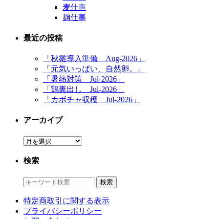
麦仕事
麹仕事
最近の投稿
「秋雛導入準備 Aug-2026」
「元気いっぱい、自然卵。」
「暑熱対策 Jul-2026」
「鶏糞出し Jul-2026」
「カボチャ収穫 Jul-2026」
アーカイブ
ア
ー
検索
カ
イ
ブ
特定商取引に関する表示
プライバシーポリシー