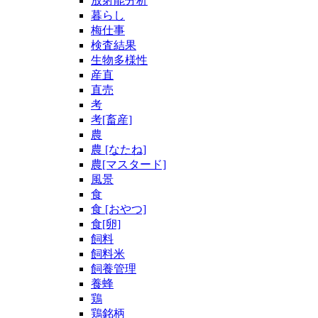
放射能分析
暮らし
梅仕事
検査結果
生物多様性
産直
直売
考
考[畜産]
農
農 [なたね]
農[マスタード]
風景
食
食 [おやつ]
食[卵]
飼料
飼料米
飼養管理
養蜂
鶏
鶏銘柄