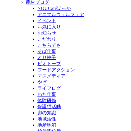
農村ブログ
NOUCaféぼっか
アニマルウェルフェア
イベント
お気に入り
お知らせ
こだわり
こちらでも
そば仕事
とり餃子
ビオトープ
フードアクション
マスメディア
やぎ
ライフログ
わた仕事
体験研修
保護猫活動
卵の知識
地域活性
地産地消