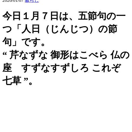
2026/01/07
暮らし
今日１月７日は、五節句の一
つ「人日（じんじつ）の節
句」です。
“ 芹なずな 御形はこべら 仏の
座 すずなすずしろ これぞ
七草 ”。