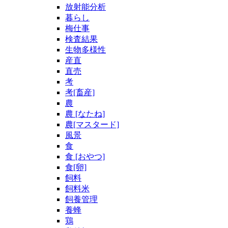
放射能分析
暮らし
梅仕事
検査結果
生物多様性
産直
直売
考
考[畜産]
農
農 [なたね]
農[マスタード]
風景
食
食 [おやつ]
食[卵]
飼料
飼料米
飼養管理
養蜂
鶏