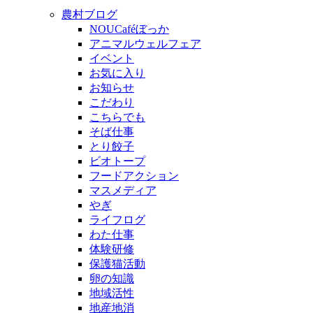
農村ブログ
NOUCaféぼっか
アニマルウェルフェア
イベント
お気に入り
お知らせ
こだわり
こちらでも
そば仕事
とり餃子
ビオトープ
フードアクション
マスメディア
やぎ
ライフログ
わた仕事
体験研修
保護猫活動
卵の知識
地域活性
地産地消