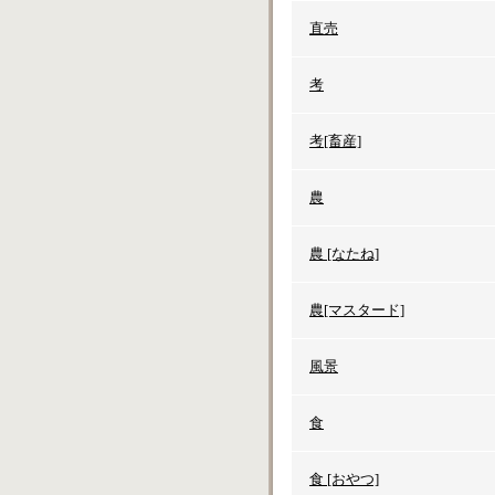
直売
考
考[畜産]
農
農 [なたね]
農[マスタード]
風景
食
食 [おやつ]