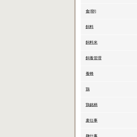
食[卵]
飼料
飼料米
飼養管理
養蜂
鶏
鶏銘柄
麦仕事
麹仕事