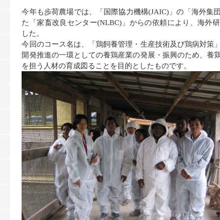
今年も歩荷農場では、「国際協力機構(JAIC)」の「海外
た「家畜改良センター(NLBC)」からの依頼により、海外
した。
今回のコース名は、「鶏飼養管理・生産技術及び鶏病対策
開発推進の一環としての養鶏産業の発展・振興のため、養
を担う人材の育成図ることを目的としたものです。