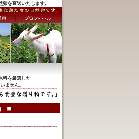
然卵を直送いたします。
原料を厳選した
ていません。
 ■