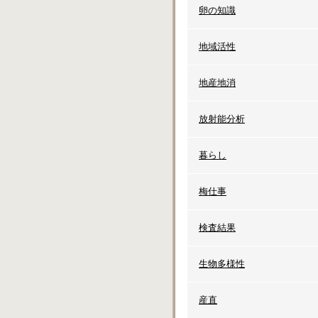
卵の知識
地域活性
地産地消
放射能分析
暮らし
梅仕事
検査結果
生物多様性
産直