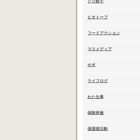
とり餃子
ビオトープ
フードアクション
マスメディア
やぎ
ライフログ
わた仕事
体験研修
保護猫活動