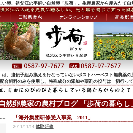
しい卵、祖父江の平飼い自然卵「歩荷」。生産農家から産みたて自
」は、遺伝子組み換えを行なっていないポストハーベスト無農薬の
配合飼料のみを使用し、特殊成分の添加や薬剤の投与は一切行っ
 自然卵農家の農村ブログ 「歩荷の暮らし」
「海外集団研修受入事業 2011」
2011/11/14
体験研修