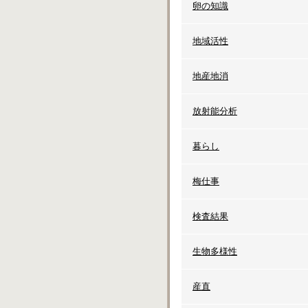
卵の知識
地域活性
地産地消
放射能分析
暮らし
梅仕事
検査結果
生物多様性
産直