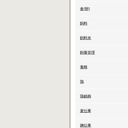
食[卵]
飼料
飼料米
飼養管理
養蜂
鶏
鶏銘柄
麦仕事
麹仕事