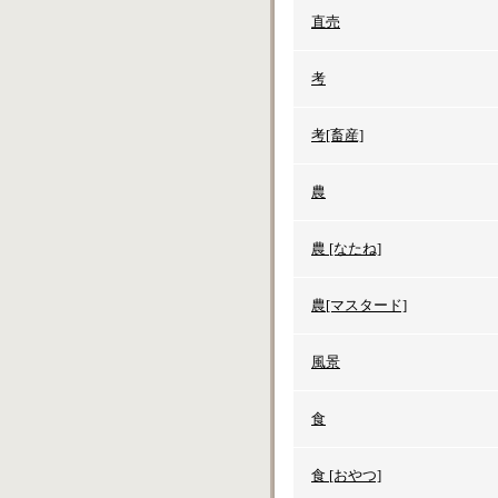
直売
考
考[畜産]
農
農 [なたね]
農[マスタード]
風景
食
食 [おやつ]