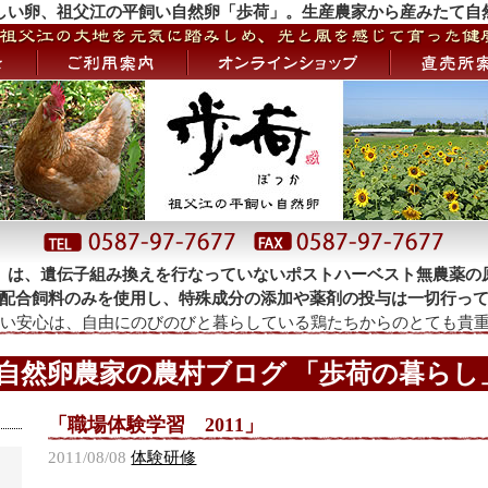
しい卵、祖父江の平飼い自然卵「歩荷」。生産農家から産みたて自
」は、遺伝子組み換えを行なっていないポストハーベスト無農薬の
配合飼料のみを使用し、特殊成分の添加や薬剤の投与は一切行っ
 自然卵農家の農村ブログ 「歩荷の暮らし」
「職場体験学習 2011」
2011/08/08
体験研修