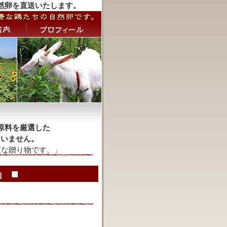
然卵を直送いたします。
原料を厳選した
ていません。
 ■