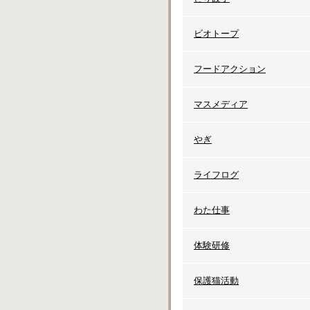
ビオトープ
フードアクション
マスメディア
やぎ
ライフログ
わた仕事
体験研修
保護猫活動