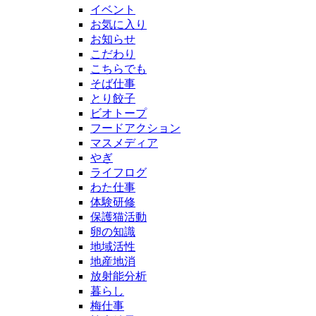
イベント
お気に入り
お知らせ
こだわり
こちらでも
そば仕事
とり餃子
ビオトープ
フードアクション
マスメディア
やぎ
ライフログ
わた仕事
体験研修
保護猫活動
卵の知識
地域活性
地産地消
放射能分析
暮らし
梅仕事