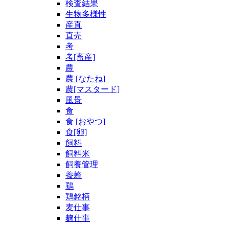
検査結果
生物多様性
産直
直売
考
考[畜産]
農
農 [なたね]
農[マスタード]
風景
食
食 [おやつ]
食[卵]
飼料
飼料米
飼養管理
養蜂
鶏
鶏銘柄
麦仕事
麹仕事