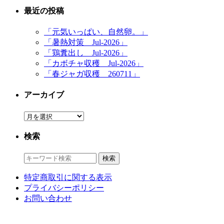
最近の投稿
「元気いっぱい、自然卵。」
「暑熱対策 Jul-2026」
「鶏糞出し Jul-2026」
「カボチャ収穫 Jul-2026」
「春ジャガ収穫 260711」
アーカイブ
ア
ー
検索
カ
イ
ブ
特定商取引に関する表示
プライバシーポリシー
お問い合わせ